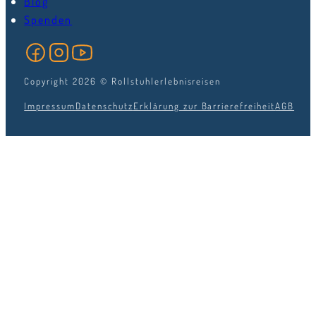
Blog
Spenden
Folge uns auf Facebook
Folge uns auf Instagram
Folge uns auf YouTube
Copyright 2026 © Rollstuhlerlebnisreisen
Impressum
Datenschutz
Erklärung zur Barrierefreiheit
AGB