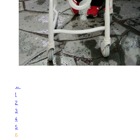
←
1
2
3
4
5
6